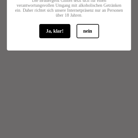
Die Brüdergeist GmbH setzt sich für einen
verantwortungsvollen Umgang mit alkoholischen Getränken
ein. Daher richtet sich unsere Internetpräsenz nur an Personen
über 18 Jahren.
Ja, klar!
nein