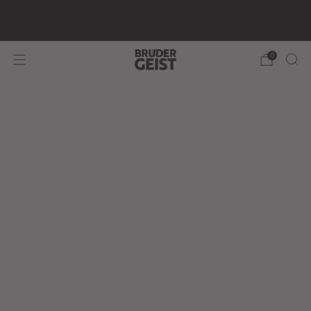
📦In 2–3 Tagen bei Dir - 🔒 Sichere Zahlungsarten - Mit
❤️ am Niederrhein hergestellt
0